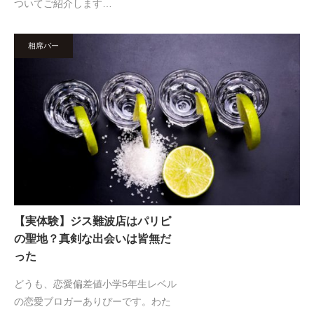
ついてご紹介します…
相席バー
【実体験】ジス難波店はパリピ
の聖地？真剣な出会いは皆無だ
った
どうも、恋愛偏差値小学5年生レベル
の恋愛ブロガーありぴーです。わた