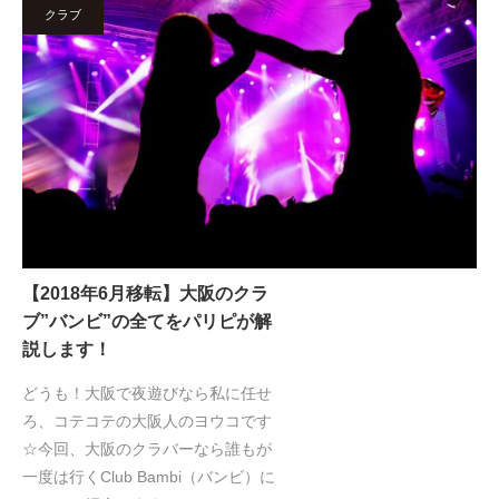
クラブ
【2018年6月移転】大阪のクラ
ブ”バンビ”の全てをパリピが解
説します！
どうも！大阪で夜遊びなら私に任せ
ろ、コテコテの大阪人のヨウコです
☆今回、大阪のクラバーなら誰もが
一度は行くClub Bambi（バンビ）に