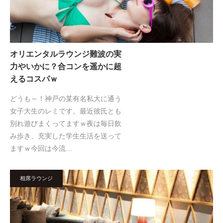
オリエンタルラウンジ難波の実
力やいかに？合コンを遥かに超
えるコスパｗ
どうも～！神戸の某有名私大に通う
女子大生のレミです。最近彼氏とも
別れ遊びまくってますｗ夜は毎日飲
み歩き、充実した学生生活を送って
ますｗ今回は今流…
相席ラウンジ