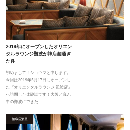
2019年にオープンしたオリエン
タルラウンジ難波が神店舗過ぎ
た件
初めまして！ショウマと申します。
今回は2019年5月17日にオープンし
た『オリエンタルラウンジ 難波店』
へ訪問した体験談です！大阪ど真ん
中の難波にできた…
相席居酒屋