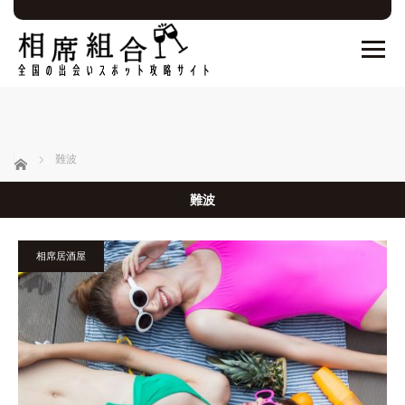
ホーム
難波
難波
相席居酒屋