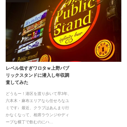
レベル低すぎワロタｗ上野パブ
リックスタンドに潜入し年収調
査してみた
どうもー！港区を渡り歩いて早3年、
六本木・麻布エリアなら任せろなユ
ミです♩最近、クラブはあんまり行
かなくなって、相席ラウンジやディ
ープな横丁で飲むのにハ…