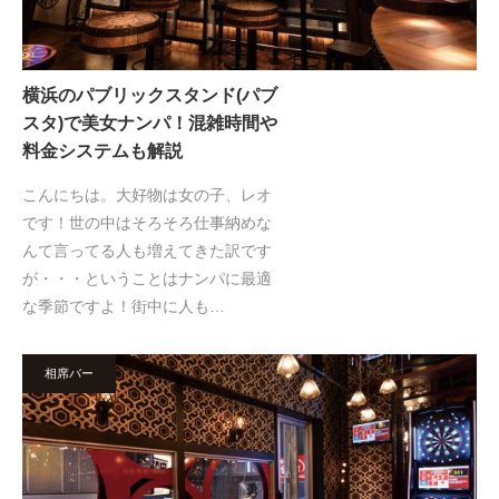
横浜のパブリックスタンド(パブ
スタ)で美女ナンパ！混雑時間や
料金システムも解説
こんにちは。大好物は女の子、レオ
です！世の中はそろそろ仕事納めな
んて言ってる人も増えてきた訳です
が・・・ということはナンパに最適
な季節ですよ！街中に人も…
相席バー