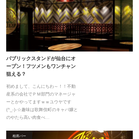
パブリックスタンドが仙台にオ
ープン！フツメンもワンチャン
狙える？
初めまして、こんにちわ～！！不動
産系の会社でＰＭ部門のマネージャ
ーとかやってますｗｗユウヤです
(^_-)-☆趣味は歌舞伎町のキャバ嬢と
のやたら高い肉食べ…
相席バー