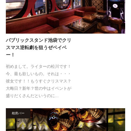
パブリックスタンド池袋でクリ
スマス逆転劇を狙うぜベイベ
ー！
初めまして。ライターの松川です！
今、最も欲しいもの。それは・・・
彼女です！！もうすぐクリスマス？
大晦日？新年？世の中はイベントが
盛りだくさんだというのに…
相席バー