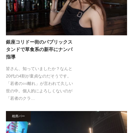
銀座コリドー街のパブリックス
タンドで草食系の新卒にナンパ
指導
皆さん、知っていましたか？なんと
20代の4割が童貞なのだそうです。
「若者の○○離れ」が言われて久しい
世の中。個人的によろしくないのが
「若者のクラ…
相席バー