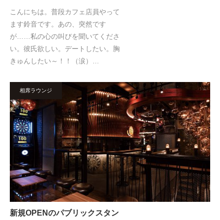
こんにちは。普段カフェ店員やって
ます鈴音です。あの、突然です
が……私の心の叫びを聞いてくださ
い。彼氏欲しい。デートしたい。胸
きゅんしたい～！！（涙）…
相席ラウンジ
新規OPENのパブリックスタン