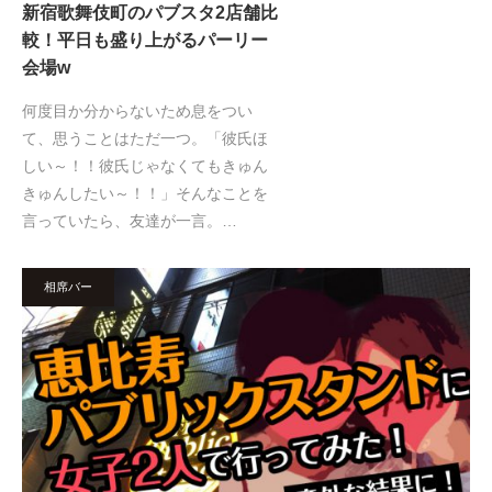
新宿歌舞伎町のパブスタ2店舗比
較！平日も盛り上がるパーリー
会場w
何度目か分からないため息をつい
て、思うことはただ一つ。「彼氏ほ
しい～！！彼氏じゃなくてもきゅん
きゅんしたい～！！」そんなことを
言っていたら、友達が一言。…
相席バー