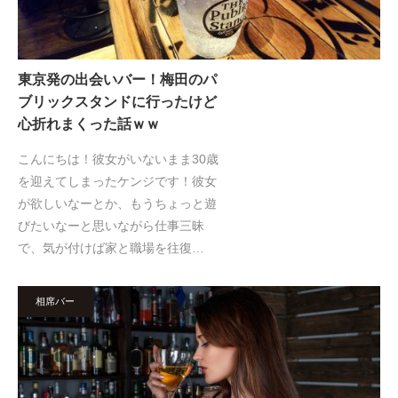
東京発の出会いバー！梅田のパ
ブリックスタンドに行ったけど
心折れまくった話ｗｗ
こんにちは！彼女がいないまま30歳
を迎えてしまったケンジです！彼女
が欲しいなーとか、もうちょっと遊
びたいなーと思いながら仕事三昧
で、気が付けば家と職場を往復…
相席バー