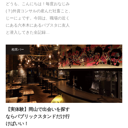
どうも、こんにちは！毎度おなじみ
(？)外資コンサルの産んだ社畜こと、
じーにょです。今回は、職場の近く
にある六本木にあるパブスタに友人
と潜入してきた全記録…
相席バー
【実体験】岡山で出会いを探す
ならパブリックスタンドだけ行
けばいい！