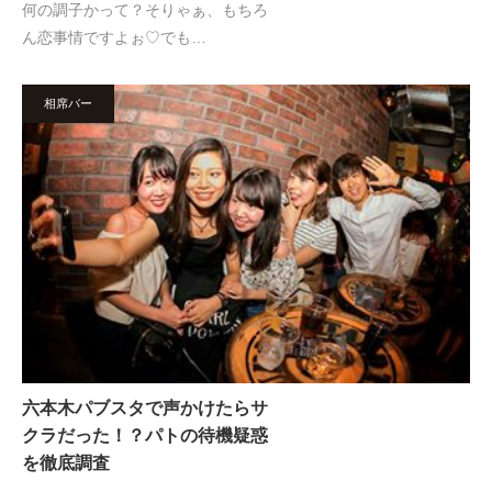
何の調子かって？そりゃぁ、もちろ
ん恋事情ですよぉ♡でも…
相席バー
六本木パブスタで声かけたらサ
クラだった！？パトの待機疑惑
を徹底調査