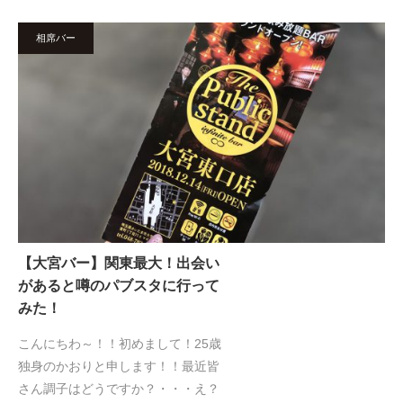
相席バー
【大宮バー】関東最大！出会い
があると噂のパブスタに行って
みた！
こんにちわ～！！初めまして！25歳
独身のかおりと申します！！最近皆
さん調子はどうですか？・・・え？