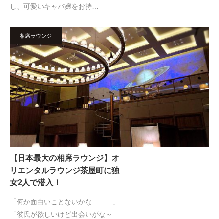
し、可愛いキャバ嬢をお持…
相席ラウンジ
【日本最大の相席ラウンジ】オ
リエンタルラウンジ茶屋町に独
女2人で潜入！
「何か面白いことないかな……！」
「彼氏が欲しいけど出会いがな～