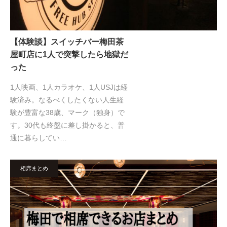
【体験談】スイッチバー梅田茶
屋町店に1人で突撃したら地獄だ
った
1人映画、1人カラオケ、1人USJは経
験済み。なるべくしたくない人生経
験が豊富な38歳、マーク（独身）で
す。30代も終盤に差し掛かると、普
通に暮らしてい…
相席まとめ