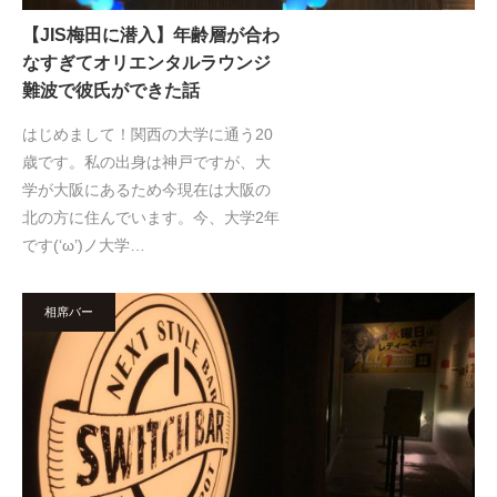
【JIS梅田に潜入】年齢層が合わ
なすぎてオリエンタルラウンジ
難波で彼氏ができた話
はじめまして！関西の大学に通う20
歳です。私の出身は神戸ですが、大
学が大阪にあるため今現在は大阪の
北の方に住んでいます。今、大学2年
です(‘ω’)ノ大学…
相席バー