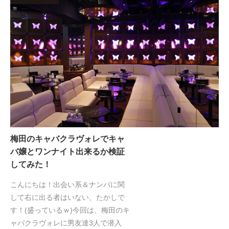
梅田のキャバクラヴォレでキャ
バ嬢とワンナイト出来るか検証
してみた！
こんにちは！出会い系＆ナンパに関
して右に出る者はいない、たかしで
す！(盛っているｗ)今回は、梅田のキ
ャバクラヴォレに男友達3人で潜入