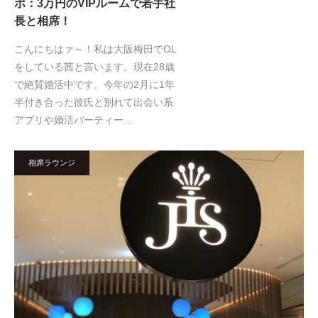
ポ：3万円のVIPルームで若手社
長と相席！
こんにちはァ～！私は大阪梅田でOL
をしている茜と言います。現在28歳
で絶賛婚活中です。今年の2月に1年
半付き合った彼氏と別れて出会い系
アプリや婚活パーティー…
相席ラウンジ