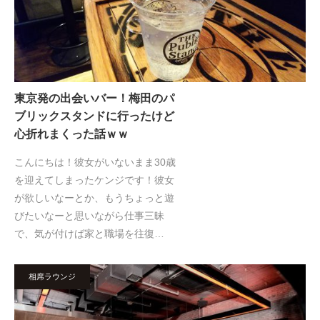
東京発の出会いバー！梅田のパ
ブリックスタンドに行ったけど
心折れまくった話ｗｗ
こんにちは！彼女がいないまま30歳
を迎えてしまったケンジです！彼女
が欲しいなーとか、もうちょっと遊
びたいなーと思いながら仕事三昧
で、気が付けば家と職場を往復…
相席ラウンジ