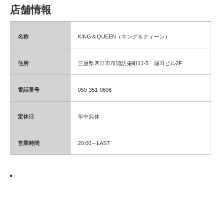
店舗情報
名称
KING＆QUEEN（キング＆クィーン）
住所
三重県四日市市諏訪栄町11-5 堀田ビル2F
電話番号
059-351-0606
定休日
年中無休
営業時間
20:00～LAST