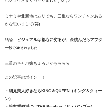
バクラ行きまくったりました(^O^)／
ミナミや北新地はムリでも、三重ならワンチャンある
かな思いまして(笑)
結論、
ビジュアルは都心に劣るが、金積んだらアフタ
ー
秒でOKされました！
三重のキャバ嬢ちょろいかもｗｗｗ
この記事のポイント！
・細見美人好きならKING＆QUEEN（キング＆クィー
ン）
・接客重視派にはTHE Bamboo（ザ・バンブー）