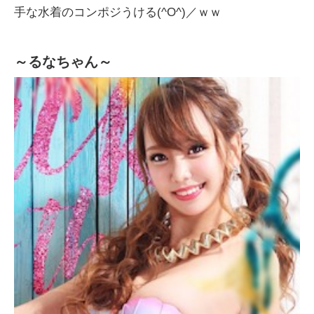
手な水着のコンポジうける(^O^)／ｗｗ
～るなちゃん～