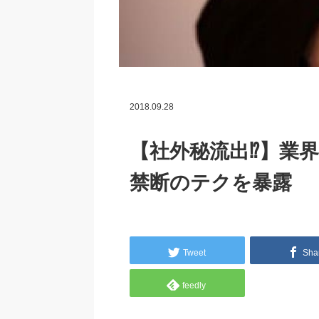
2018.09.28
【社外秘流出⁉】業
禁断のテクを暴露
Tweet
Sha
feedly