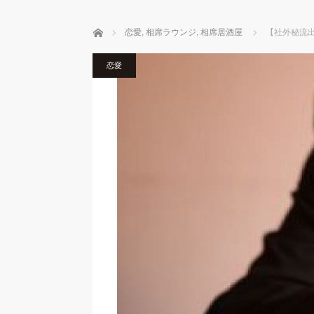
ホーム
恋愛
,
相席ラウンジ
,
相席居酒屋
【社外秘流
恋愛