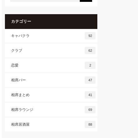
カテゴリー
キャバクラ
92
クラブ
62
恋愛
2
相席バー
47
相席まとめ
41
相席ラウンジ
69
相席居酒屋
88