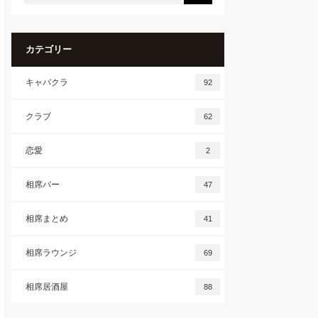
カテゴリー
キャバクラ
92
クラブ
62
恋愛
2
相席バー
47
相席まとめ
41
相席ラウンジ
69
相席居酒屋
88