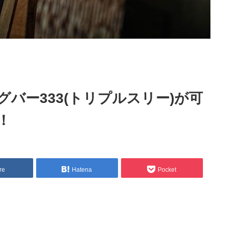
バー333(トリプルスリー)が可
！
re
Hatena
Pocket