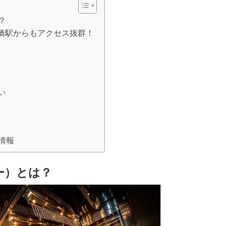
？
橋駅からもアクセス抜群！
い
情報
ー）とは？