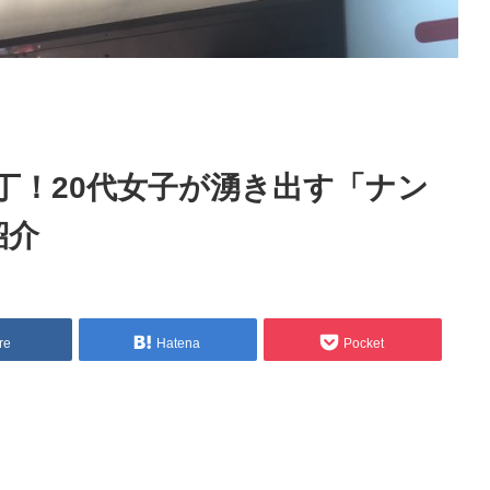
丁！20代女子が湧き出す「ナン
紹介
re
Hatena
Pocket