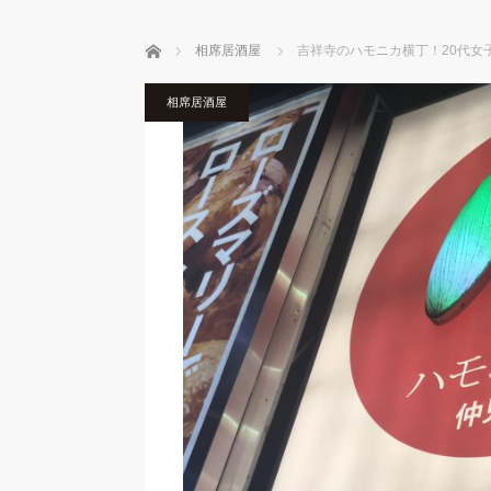
ホーム
相席居酒屋
吉祥寺のハモニカ横丁！20代女
相席居酒屋