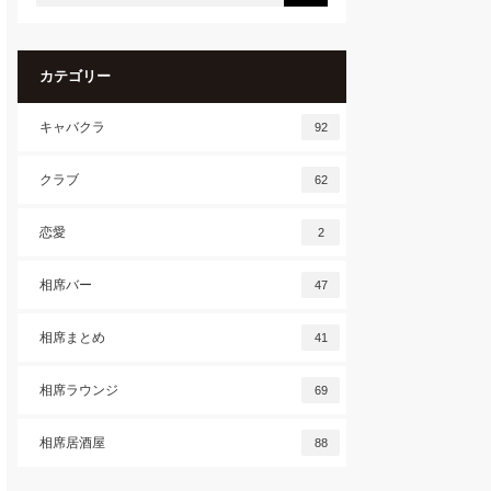
カテゴリー
キャバクラ
92
クラブ
62
恋愛
2
相席バー
47
相席まとめ
41
相席ラウンジ
69
相席居酒屋
88