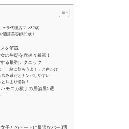
キャラ代理店マン32歳
似のお洒落美容師29歳！
セスを解説
男女の生態を赤裸々暴露！
パする最強テクニック
に「一緒に飲もうよ！」と声かけ
ち飲み系だとナンパしやすい
っと耳より情報！
・ハモニカ横丁の居酒屋5選
ン
た女子とのデートに最適なバー3選