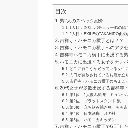
目次
男2人のスペック紹介
1人目：2代目バチェラー似の陽
2人目：EXILEのTAKAHIRO
吉祥寺・ハモニカ横丁とは？？
吉祥寺・ハモニカ横丁へのアク
吉祥寺ハモニカ横丁に出没する
ハモニカに出没する女子をナン
どこに行こうか迷っている女性
入口が開放されているお店か立
吉祥寺・ハモニカ横丁のちょこ
20代女子が多数出没する吉祥寺
第1位 1人飲み歓迎 ミュンヘ
第2位 プラットスタンド 酛
第3位 立ち飲み焼き鳥 もも吉
第4位 日本酒庵 吟の杜
第5位 ハモニカキッチン
吉祥寺・ハモニカ横丁でGETし