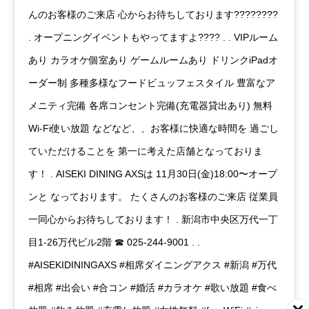
んのお客様のご来店 心からお待ちしております????????
. オープニングイベントもやってますよ???? . . VIPルーム
あり カラオケ個室あり ゲームルームあり ドリンクiPadオ
ーダー制 多種多様なフードビュッフェスタイル 豊富なア
メニティ完備 各席コンセント完備(充電器貸出あり) 無料
Wi-Fi使い放題 などなど、、お客様に快適な時間を 過ごし
ていただけることを 第一に考えた店舗となっておりま
す！ . AISEKI DINING AXSは 11月30日(金)18:00〜オープ
ンと なっております。 たくさんのお客様のご来店 従業員
一同心からお待ちしております！ . 新潟市中央区万代一丁
目1-26万代ビル2階 ☎︎ 025-244-9001 . .
#AISEKIDININGAXS #相席ダイニングアクス #新潟 #万代
#相席 #出会い #合コン #婚活 #カラオケ #歌い放題 #食べ