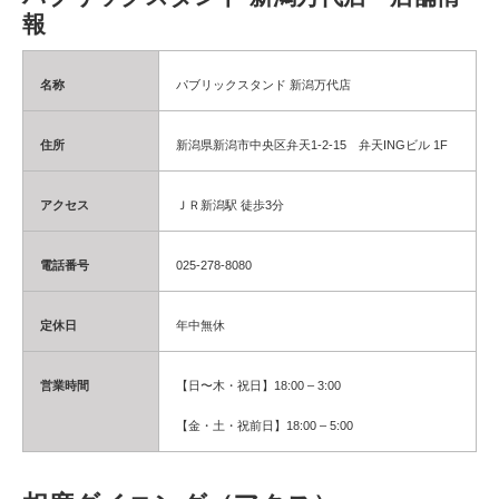
報
名称
パブリックスタンド 新潟万代店
住所
新潟県新潟市中央区弁天1-2-15 弁天INGビル 1F
アクセス
ＪＲ新潟駅 徒歩3分
電話番号
025-278-8080
定休日
年中無休
営業時間
【日〜木・祝日】18:00 – 3:00
【金・土・祝前日】18:00 – 5:00