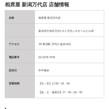
相席屋 新潟万代店 店舗情報
名称
相席屋 新潟万代店
新潟市中央区万代1-3-1 万代シネモールビル4F
アクセス
JR 新潟駅 万代口 徒歩10分
電話番号
02-5278-7078
定休日
年中無休
営業時間
【日～木】17:00～25：00
【金・土・祝前日】17：00～26：00