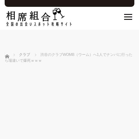
ホーム
クラブ
渋谷のクラブWOMB（ウーム）へ1人でナンパに行った
ら場違いで爆死ｗｗｗ