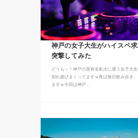
神戸の女子大生がハイスペ求
突撃してみた
どうも～！神戸の某有名私大に通う女子大生
別れ遊びまくってますｗ夜は毎日飲み歩き、
ますｗ今回は神戸…