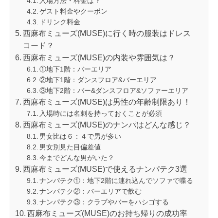
入場方法・料金は？
ゲスト料金やクーポン
ドリンク料金
西麻布ミューズ(MUSE)に行く時の服装はドレス
コード？
西麻布ミューズ(MUSE)の内装や雰囲気は？
①地下1階：バーエリア
②地下1階：ダンスフロア&バーエリア
③地下2階：バー&ダンスフロア&ソファーエリア
西麻布ミューズ(MUSE)は男性の年齢制限あり！
入場時には名刺を持っておくことが必須
西麻布ミューズ(MUSE)のナンパはどんな感じ？
男女比は６：４で男が多い
男女別見た目偏差値
今までどんな男がいた？
西麻布ミューズ(MUSE)で使えるナンパテク3選
ナンパテク①：地下2階に連れ込んでソファで喋る
ナンパテク②：バーエリアで飲む
ナンパテク③：クラブやバーをハシゴする
西麻布ミューズ(MUSE)のお持ち帰りの成功率